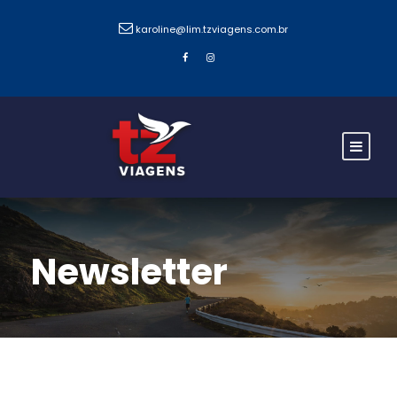
karoline@lim.tzviagens.com.br
Newsletter