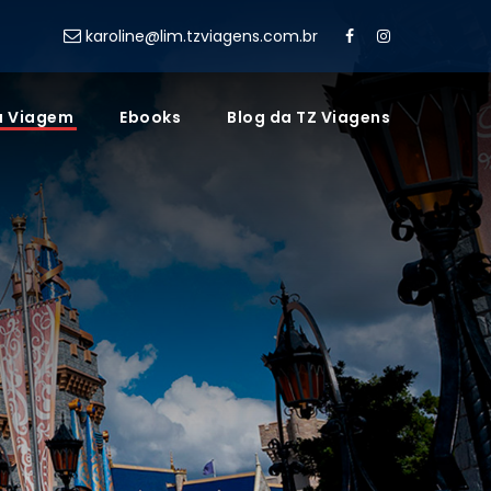
karoline@lim.tzviagens.com.br
a Viagem
Ebooks
Blog da TZ Viagens